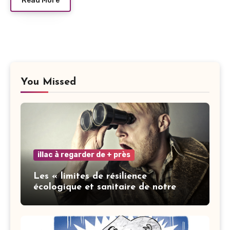
Read More
You Missed
illac à regarder de + près
Les « limites de résilience
écologique et sanitaire de notre
ville » : les mots ne font pas la vertu