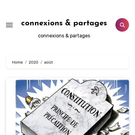
Aller
au
contenu
connexions & partages
principal
connexions & partages
Home
2020
août