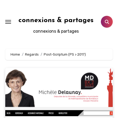
Aller
au
contenu
connexions & partages
principal
connexions & partages
Home
Regards
Post-Scriptum (PS > 2017)