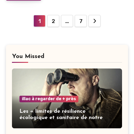
Navigation
1
2
…
7
des
articles
You Missed
illac à regarder de + près
Les « limites de résilience
écologique et sanitaire de notre
ville » : les mots ne font pas la vertu