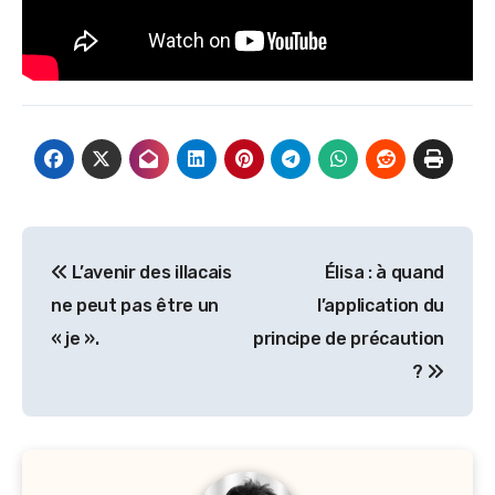
Navigation
L’avenir des illacais
Élisa : à quand
de
ne peut pas être un
l’application du
l’article
« je ».
principe de précaution
?