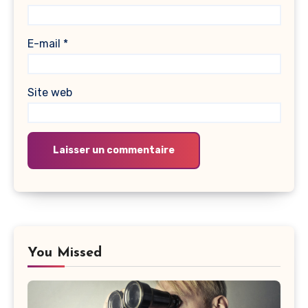
E-mail
*
Site web
Alternative:
Alternative:
You Missed