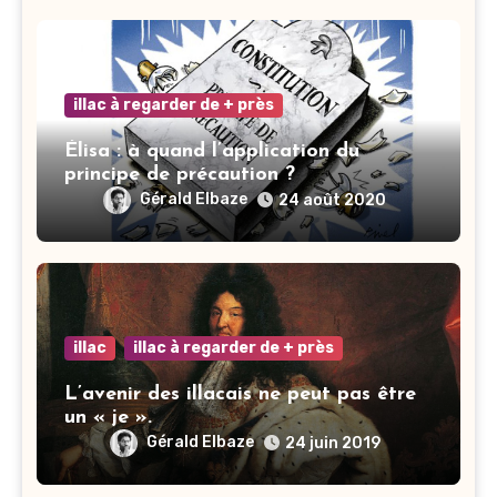
illac à regarder de + près
Élisa : à quand l’application du
principe de précaution ?
Gérald Elbaze
24 août 2020
illac
illac à regarder de + près
L’avenir des illacais ne peut pas être
un « je ».
Gérald Elbaze
24 juin 2019