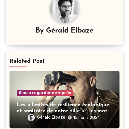
By
Gérald Elbaze
Related Post
illac à regarder de + près
Les « limites de résilience écologique
et sanitaire de notre ville » : les mots
ne font pas la vertu
Gérald Elbaze
15 mars 2021