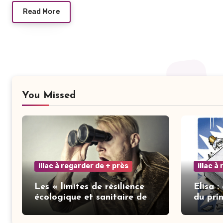
Read More
You Missed
illac à regarder de + près
illac à
Les « limites de résilience
Élisa :
écologique et sanitaire de
du pri
notre ville » : les mots ne
font pas la vertu