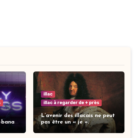
illac
s
illac à regarder de + près
L’avenir des illacais ne peut
 banal
pas être un « je ».