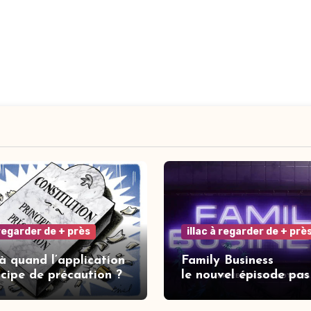
 regarder de + près
illac à regarder de + prè
 à quand l’application
Family Business
ncipe de précaution ?
le nouvel épisode pas
de la saga Elisa.