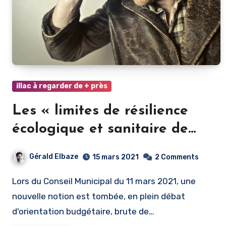
illac à regarder de + près
Les « limites de résilience
écologique et sanitaire de
notre ville » : les mots ne font
Gérald Elbaze
15 mars 2021
2 Comments
pas la vertu
Lors du Conseil Municipal du 11 mars 2021, une
nouvelle notion est tombée, en plein débat
d'orientation budgétaire, brute de…