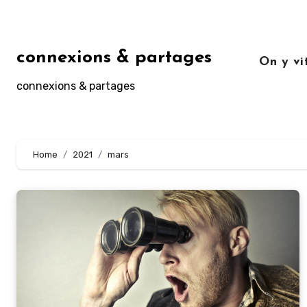
Aller
au
contenu
connexions & partages
On y v
principal
connexions & partages
Home
2021
mars