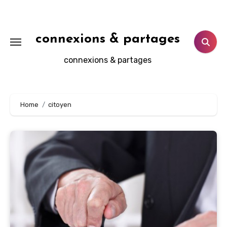
Aller
au
contenu
connexions & partages
principal
connexions & partages
Home
citoyen