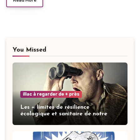
Read More
You Missed
illac à regarder de + près
Les « limites de résilience
écologique et sanitaire de notre
ville » : les mots ne font pas la vertu