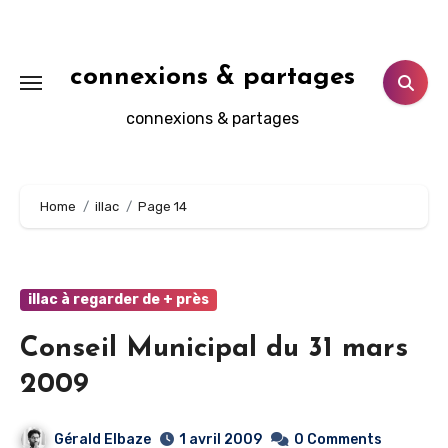
Aller
au
contenu
connexions & partages
principal
connexions & partages
Home
illac
Page 14
illac à regarder de + près
Conseil Municipal du 31 mars
2009
Gérald Elbaze
1 avril 2009
0 Comments