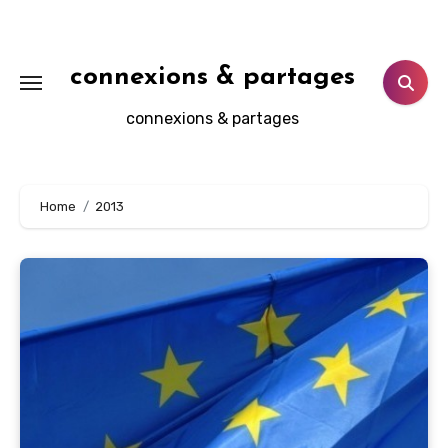
Aller
au
contenu
connexions & partages
principal
connexions & partages
Home
2013