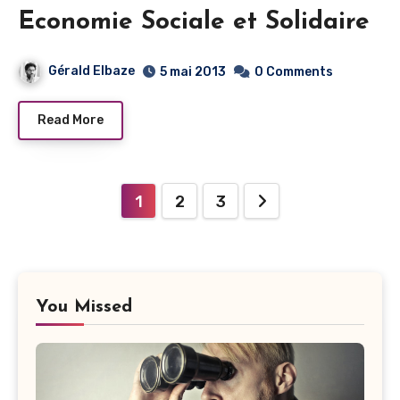
Economie Sociale et Solidaire
Gérald Elbaze
5 mai 2013
0 Comments
Read More
Navigation
1
2
3
des
articles
You Missed