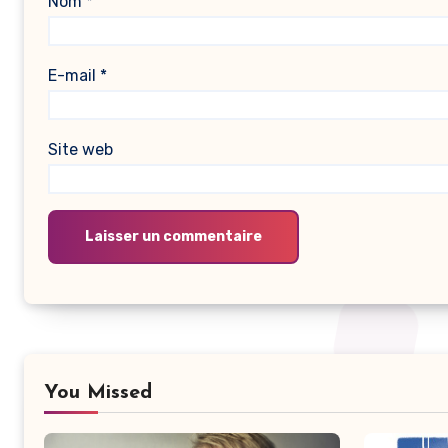
Nom
*
E-mail
*
Site web
Alternative:
Alternative:
You Missed