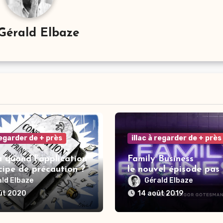
Gérald Elbaze
 regarder de + près
illac à regarder de + près
 à quand l’application
Family Business
cipe de précaution ?
le nouvel épisode pas
de la saga Elisa.
ald Elbaze
Gérald Elbaze
ût 2020
14 août 2019