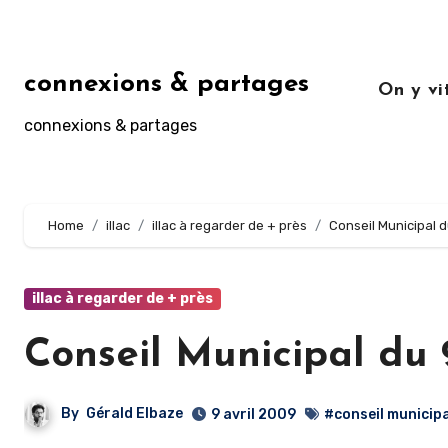
Aller
au
contenu
connexions & partages
On y v
principal
connexions & partages
Home
illac
illac à regarder de + près
Conseil Municipal d
illac à regarder de + près
Conseil Municipal du 
By
Gérald Elbaze
9 avril 2009
#conseil municipa