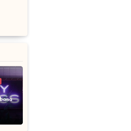
 banal