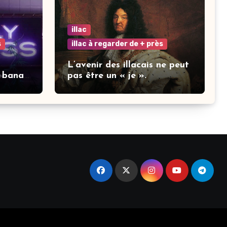
illac
s
illac à regarder de + près
L’avenir des illacais ne peut
 banal
pas être un « je ».