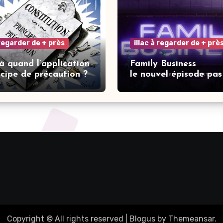
 regarder de + près
illac à regarder de + prè
 à quand l’application
Family Business
ncipe de précaution ?
le nouvel épisode pas
de la saga Elisa.
Copyright © All rights reserved
|
Blogus
by
Themeansar
.