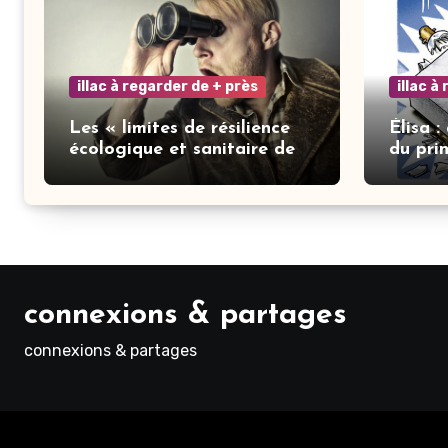
illac à regarder de + près
illac à
Les « limites de résilience
Élisa :
écologique et sanitaire de
du pri
notre ville » : les mots ne
font pas la vertu
connexions & partages
connexions & partages