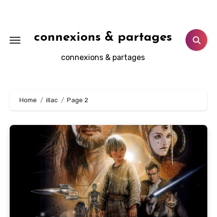
Aller
au
contenu
connexions & partages
principal
connexions & partages
Home
illac
Page 2