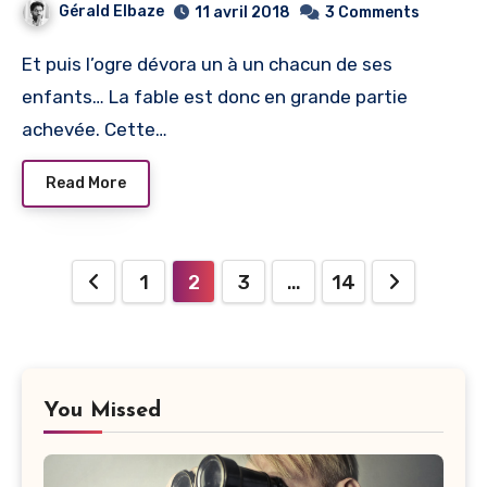
Gérald Elbaze
11 avril 2018
3 Comments
Et puis l’ogre dévora un à un chacun de ses
enfants… La fable est donc en grande partie
achevée. Cette…
Read More
Navigation
1
2
3
…
14
des
articles
You Missed