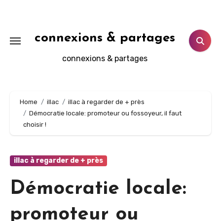
Aller
au
contenu
connexions & partages
principal
connexions & partages
Home
illac
illac à regarder de + près
Démocratie locale: promoteur ou fossoyeur, il faut
choisir !
illac à regarder de + près
Démocratie locale:
promoteur ou