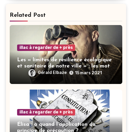
Related Post
illac à regarder de + près
Les « limites de résilience écologique
et sanitaire de notre ville » : les mots
ne font pas la vertu
Gérald Elbaze
15 mars 2021
illac à regarder de + près
Élisa : à quand l’application du
principe de précaution ?