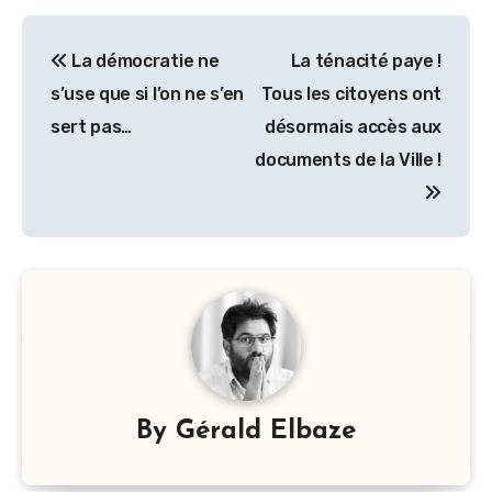
Navigation
La démocratie ne
La ténacité paye !
de
s’use que si l’on ne s’en
Tous les citoyens ont
l’article
sert pas…
désormais accès aux
documents de la Ville !
By
Gérald Elbaze