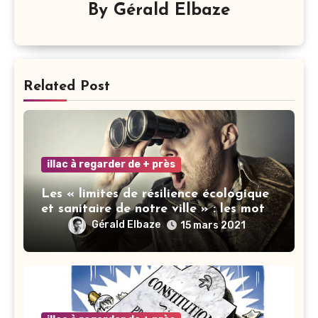
By
Gérald Elbaze
Related Post
illac à regarder de + près
Les « limites de résilience écologique
et sanitaire de notre ville » : les mots
ne font pas la vertu
Gérald Elbaze
15 mars 2021