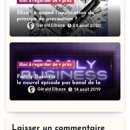
illac à regarder de + près
Élisa : à quand l’application du
principe de précaution ?
Gérald Elbaze
24 août 2020
illac à regarder de + près
Family Business
le nouvel épisode pas banal de la
saga Elisa.
Gérald Elbaze
14 août 2019
Laisser un commentaire