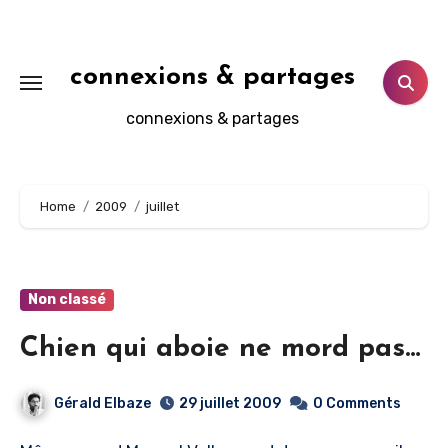
Aller
au
contenu
connexions & partages
principal
connexions & partages
Home
2009
juillet
Non classé
Chien qui aboie ne mord pas…
Gérald Elbaze
29 juillet 2009
0 Comments